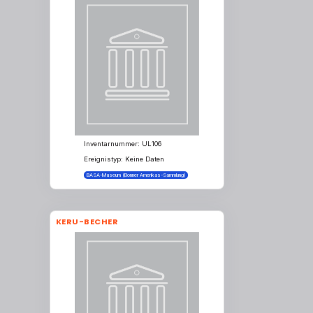
Inventarnummer: UL106
Ereignistyp: Keine Daten
BASA-Museum (Bonner Amerikas-Sammlung)
KERU-BECHER