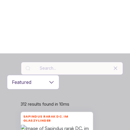
DE
|
EN
312 results found in 10ms
SAPINDUS RARAK DC. IM
GLASZYLINDER